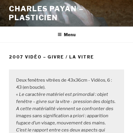
Aller
CHARLES PAYAN –
au
PLASTICIEN
contenu
principal
Menu
2007 VIDÉO – GIVRE / LA VITRE
Deux fenêtres vitrées de 43x36cm - Vidéos, 6 : 
43 (en boucle).

« 
Le caractère matériel est primordial : objet 
fenêtre – givre sur la vitre - pression des doigts. 
A cette matérialité viennent se confronter des 
images sans signification a priori : apparition 
fugace d’un visage, mouvement des mains.

C’est le rapport entre ces deux aspects qui 