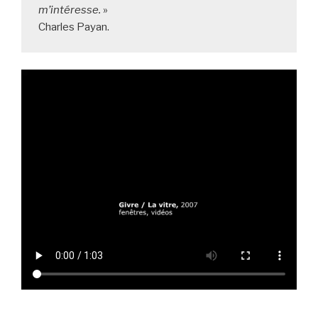
m’intéresse.
 »

Charles Payan.