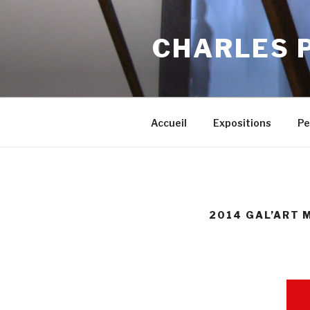
Aller
au
CHARLES P
contenu
principal
Accueil
Expositions
Pe
2014 GAL’ART 