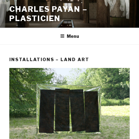
Aller
CHARLES PAYAN –
au
PLASTICIEN
contenu
principal
Menu
INSTALLATIONS – LAND ART