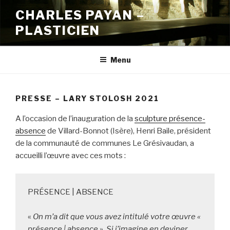
Aller
CHARLES PAYAN –
au
PLASTICIEN
contenu
principal
Menu
PRESSE – LARY STOLOSH 2021
A l’occasion de l’inauguration de la
sculpture présence-
absence
de Villard-Bonnot (Isère), Henri Baile, président
de la communauté de communes Le Grésivaudan, a
accueilli l’œuvre avec ces mots :
PRÉSENCE | ABSENCE

« 
On m’a dit que vous avez intitulé votre œuvre « 
présence | absence ». Si j’imagine en deviner 